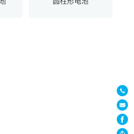
池
圆柱形电池