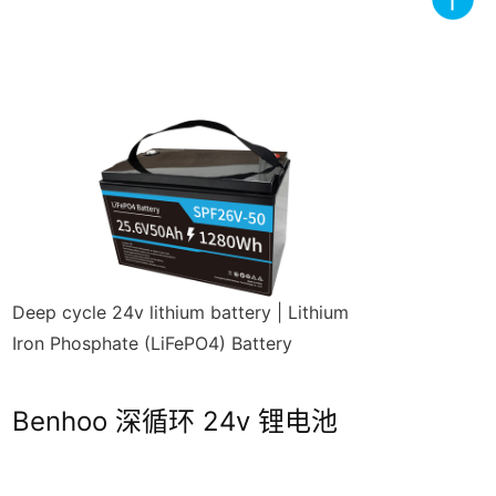
Deep cycle 24v lithium battery | Lithium
Iron Phosphate (LiFePO4) Battery
磷
Benhoo 深循环 24v 锂电池