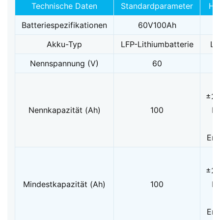
Technische Daten
Standardparameter
Hi
Batteriespezifikationen
60V100Ah
Akku-Typ
LFP-Lithiumbatterie
Li
Nennspannung (V)
60
±2
Nennkapazität (Ah)
100
L
Ent
±2
Mindestkapazität (Ah)
100
L
Ent