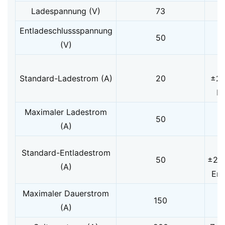
Ladespannung (V)
73
Entladeschlussspannung
50
(V)
Standard-Ladestrom (A)
20
±2
L
Maximaler Ladestrom
50
(A)
Standard-Entladestrom
50
±2℃
(A)
Ent
Maximaler Dauerstrom
150
(A)