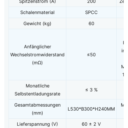
Spitzenstrom (A)
200
Zeit
Schalenmaterial
SPCC
Gewicht (kg)
60
Ba
Anfänglicher
inn
Wechselstromwiderstand
≤50
v
(mΩ)
Mo
10
Monatliche
≤ 3 %
Selbstentladungsrate
Gesamtabmessungen
Ma
L530*B300*H240MM
(mm)
G
Lieferspannung (V)
60 ± 2 V