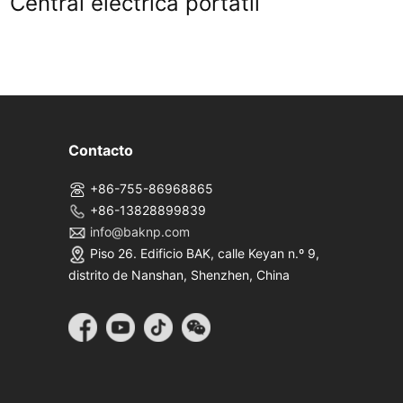
Central eléctrica portátil
Ah 
rel
Contacto
+86-755-86968865
+86-13828899839
info@baknp.com
Piso 26. Edificio BAK, calle Keyan n.º 9,
distrito de Nanshan, Shenzhen, China