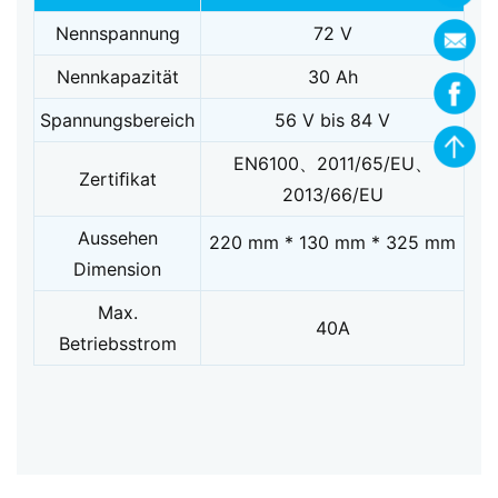
Nennspannung
72 V
Nennkapazität
30 Ah
Spannungsbereich
56 V bis 84 V
EN6100、2011/65/EU、
Zertiﬁkat
2013/66/EU
Aussehen
220 mm * 130 mm * 325 mm
Dimension
Max.
40A
Betriebsstrom